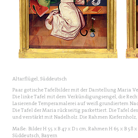
Altarflügel, Süddeutsch
Paar gotische Tafelbilder mit der Darstellung Maria 
Die linke Tafel mit dem Verkündigungsengel, die Rech
Lasierende Temperamalerei auf weiß grundiertem Nad
Die Tafel der Maria rückseitig parkettiert. Die Tafel 
und verstärkt mit Nadelholz. Die Rahmen Kiefernholz, 
Maße: Bilder H 55 x B 47 x D 1 cm, Rahmen H 65 x B 58 x
Süddeutsch, Bayern