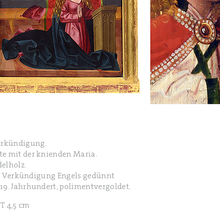
Verkündigung.
te mit der knienden Maria.
elholz.
des Verkündigung Engels gedünnt
19. Jahrhundert, polimentvergoldet.
 T 4,5 cm