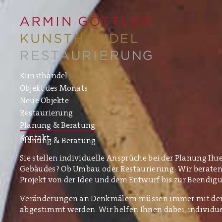
Kunsthandel
Objekt des Monats
Neue Objekte
Restaurierung
Planung & Beratung
Kontakt
Planung & Beratung
Sie stellen individuelle Ansprüche bei der Planung I
Gebäudes? Ob Umbau oder Restaurierung: Wir beraten 
Projekt von der Idee und dem Entwurf bis zur Beend
Veränderungen an Denkmälern müssen immer mit d
abgestimmt werden. Wir helfen Ihnen dabei, individue