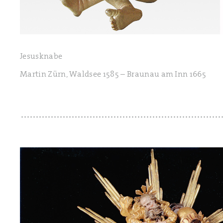
Jesusknabe
Martin Zürn, Waldsee 1585 – Braunau am Inn 1665