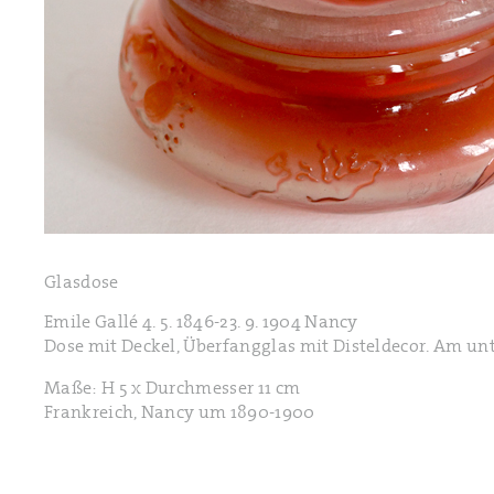
Glasdose
Emile Gallé 4. 5. 1846-23. 9. 1904 Nancy
Dose mit Deckel, Überfangglas mit Disteldecor. Am unte
Maße: H 5 x Durchmesser 11 cm
Frankreich, Nancy um 1890-1900