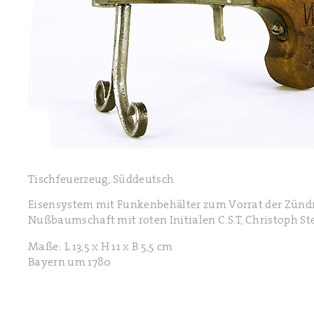
Tischfeuerzeug, Süddeutsch
Eisensystem mit Funkenbehälter zum Vorrat der Zündm
Nußbaumschaft mit roten Initialen C.S.T, Christoph St
Maße: L 13,5 x H 11 x B 5,5 cm
Bayern um 1780