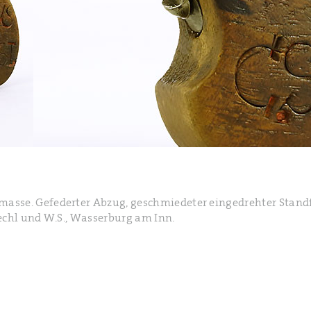
asse. Gefederter Abzug, geschmiedeter eingedrehter Stand
echl und W.S., Wasserburg am Inn.