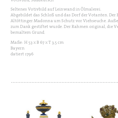
Votivbild, Süddeutsch
Seltenes Votivbild auf Leinwand in Ölmalerei.
Abgebildet das Schloß und das Dorf der Votanten. Der H
Altöttinger Madonna um Schutz vor Viehseuche. Auße
zum Dank gestiftet wurde. Der Rahmen original, die Ve
bemaltem Grund.
Maße: H 53 x B 67 x T 3,5 cm
Bayern
datiert 1796