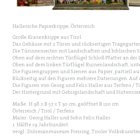
Hallersche Papierkrippe, Österreich
Große Kraxenkrippe aus Tirol.
Das Gehäuse mit 2 Türen und rückseitigen Tragegurten
Die Türinnenseiten mit Landschaften und biblischen S
Oben auf dem rechten Türflügel Schloß Pfatter an der
Oben auf dem linken Türflügel Ruinenlandschaft, unte
Die Figurengruppen und Szenen aus Papier, partiell a
Rückseitig auf den Figuren mehrere Datierungen. Auf de
Die Figuren von Georg und Felix Haller aus Terfens / Tir
Der Hintergrund mit Gebirgslandschaft und Hirtensze
Maße: H 98 x B 57 x T 30 cm, geöffnet B 120 cm
Österreich / Tirol / Terfens
Maler: Georg Haller und Sohn Felix Haller
1. Hälfte 19. Jahrhundert
vergl: Diözesanmuseum Freising, Tiroler Volkskuns