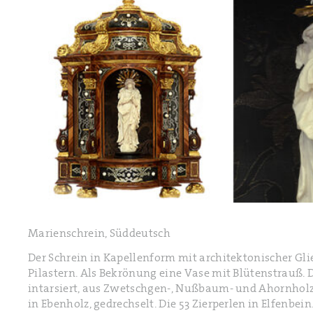
Marienschrein, Süddeutsch
Der Schrein in Kapellenform mit architektonischer Gli
Pilastern. Als Bekrönung eine Vase mit Blütenstrauß. Di
intarsiert, aus Zwetschgen-, Nußbaum- und Ahornholz.
in Ebenholz, gedrechselt. Die 53 Zierperlen in Elfenbei