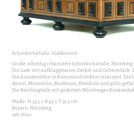
Schreibschatulle, Süddeutsch
Große, allseitig intarsierte Schreibschatulle, Nürnberg
Die Lade mit aufklappbarem Deckel und Geheimfach. De
Die Aussenseiten in Ruinenarchitektur intarsiert. Die
Ahorn, Mooreiche, Birnbaum, Ebenholz und grün gefär
Die Beschlagteile mit geätztem Nürnberger Rankendeko
Maße: H 33,5 x B 45 x T 31,5 cm
Bayern, Nürnberg
um 1600