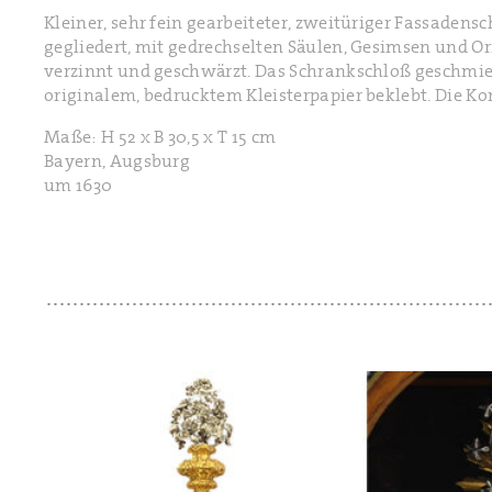
Kleiner, sehr fein gearbeiteter, zweitüriger Fassaden
gegliedert, mit gedrechselten Säulen, Gesimsen und O
verzinnt und geschwärzt. Das Schrankschloß geschmied
originalem, bedrucktem Kleisterpapier beklebt. Die K
Maße: H 52 x B 30,5 x T 15 cm
Bayern, Augsburg
um 1630