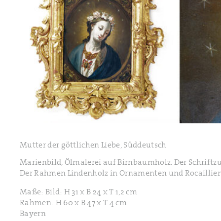
Mutter der göttlichen Liebe, Süddeutsch
Marienbild, Ölmalerei auf Birnbaumholz. Der Schriftzu
Der Rahmen Lindenholz in Ornamenten und Rocaillien 
Maße: Bild: H 31 x B 24 x T 1,2 cm
Rahmen: H 60 x B 47 x T 4 cm
Bayern